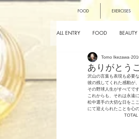
FOOD
EXERCISES
ALL ENTRY
FOOD
BEAUTY
Tomo Ikezawa
20
OTHERS
ありがとう
沢山の言葉も表現も必要
彼の残してくれた感動が
その野球人生がすべてで
これからも、それは永遠
松中選手の大切な日をここTOT
にて迎えられたことを心
　　　　　　     　TOTAL