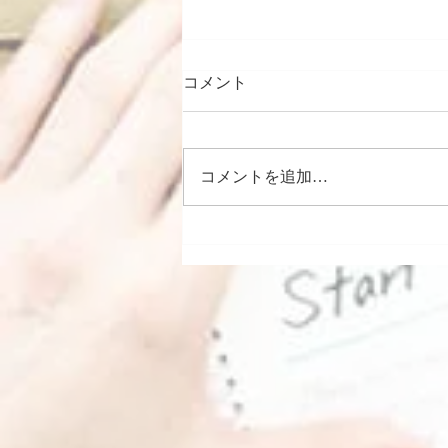
コメント
コメントを追加…
断髪式 千代の国