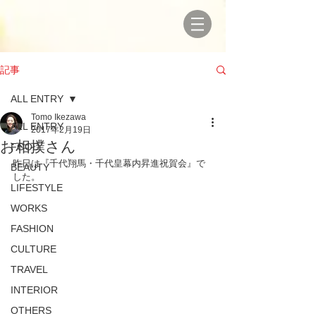
記事
ALL ENTRY
Tomo Ikezawa
ALL ENTRY
2017年2月19日
お相撲さん
FOOD
昨日は『千代翔馬・千代皇幕内昇進祝賀会』で
BEAUTY
した。
LIFESTYLE
WORKS
FASHION
CULTURE
TRAVEL
INTERIOR
OTHERS