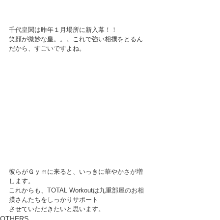
千代皇関は昨年１月場所に新入幕！！
笑顔が微妙な皇。。。これで強い相撲をとるん
だから、すごいですよね。
彼らがＧｙｍに来ると、いっきに華やかさが増
します。
これからも、TOTAL Workoutは九重部屋のお相
撲さんたちをしっかりサポート
させていただきたいと思います。
OTHERS