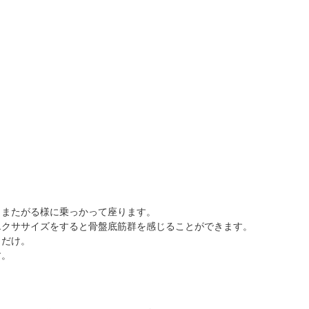
、またがる様に乗っかって座ります。
エクササイズをすると骨盤底筋群を感じることができます。
とだけ。
す。