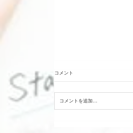
コメント
コメントを追加…
断髪式 千代の国