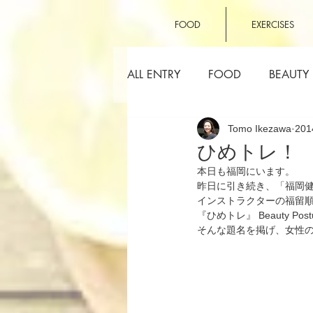
FOOD
EXERCISES
ALL ENTRY
FOOD
BEAUTY
Tomo Ikezawa
20
OTHERS
ひめトレ！
本日も福岡にいます。
昨日に引き続き、「福岡健
インストラクターの福留
『ひめトレ』 Beauty P
そんな題名を掲げ、女性