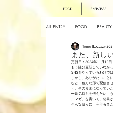
FOOD
EXERCISES
ALL ENTRY
FOOD
BEAUTY
Tomo Ikezawa
20
OTHERS
また、新し
更新日：
2024年11月12日
もう随分更新していなか
SNSをやっているわけで
しかし、ありがたいことに雑誌S
など、色んな形で配信さ
く、そのままになってい
一番気持ちを伝えたい、う
ルマガ」を書いて、秘書
そんな彼らに、今年もま