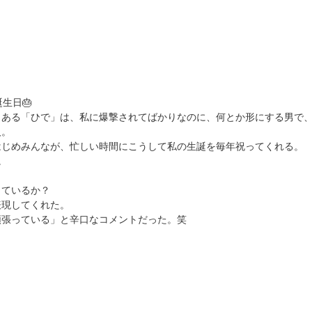
生日🎂
もある「ひで」は、私に爆撃されてばかりなのに、何とか形にする男で
人。
はじめみんなが、忙しい時間にこうして私の生誕を毎年祝ってくれる。
。
しているか？
表現してくれた。
頑張っている」と辛口なコメントだった。笑