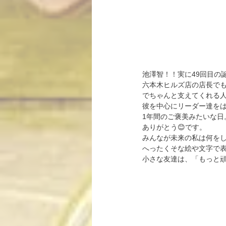
池澤智！！実に49回目の誕
六本木ヒルズ店の店長で
でちゃんと支えてくれる
彼を中心にリーダー達を
1年間のご褒美みたいな日
ありがとう😊です。
みんなが未来の私は何を
へったくそな絵や文字で
小さな友達は、「もっと