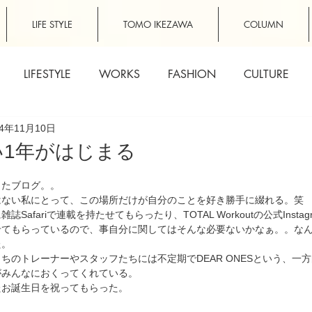
LIFE STYLE
TOMO IKEZAWA
COLUMN
LIFESTYLE
WORKS
FASHION
CULTURE
24年11月10日
い1年がはじまる
ったブログ。。
はない私にとって、この場所だけが自分のことを好き勝手に綴れる。笑
afariで連載を持たせてもらったり、TOTAL Workoutの公式Insta
せてもらっているので、事自分に関してはそんな必要ないかなぁ。。な
た。
ちのトレーナーやスタッフたちには不定期でDEAR ONESという、一
がみんなにおくってくれている。
たお誕生日を祝ってもらった。