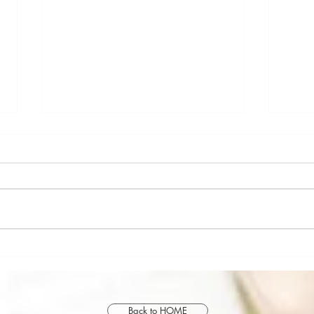
香り
最近
たい
Back to HOME