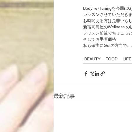
Body re-Tuningを
レッスンさせていただき
お時間ある方は是非いら
新宿高島屋のWellnes
レッスン前後でちょこっ
そしてお手頃価格
私も確実にGetの方向で。
BEAUTY
FOOD
LIF
最新記事