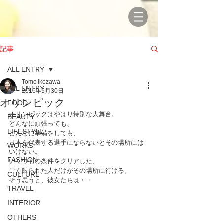
記事
ALL ENTRY
Tomo Ikezawa
ALL ENTRY
2016年5月30日
オリンピック
FOOD
オリンピックはやはり特別な大舞台。
BEAUTY
どんなに頑張っても、
LIFESTYLE
どんなに準備をしても、
日本を代表する選手にならないとその場所には
WORKS
いけない。
FASHION
いくつもの条件をクリアした、
ごく限られた人だけがその場所に行ける。
CULTURE
そう思うと、彼女たちは・・
TRAVEL
INTERIOR
OTHERS