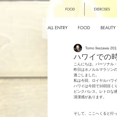
FOOD
EXERCISES
ALL ENTRY
FOOD
BEAUTY
Tomo Ikezawa
20
OTHERS
ハワイでの
こんにちは。パーソナル
昨日はホノルルマラソン
過ごしました。
私は今回、ロイヤルハワ
ハワイは今回で10回目く
ピンクパレス。レトロな
清潔感があります。
そして、ここへくると行って