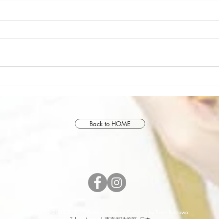
2024年
誕生
Back to HOME
© 2018- 2025 TOTAL Workout / Beauty Complex by Tomo Ikezawa.