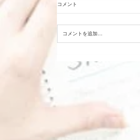
コメント
コメントを追加…
断髪式 千代の国