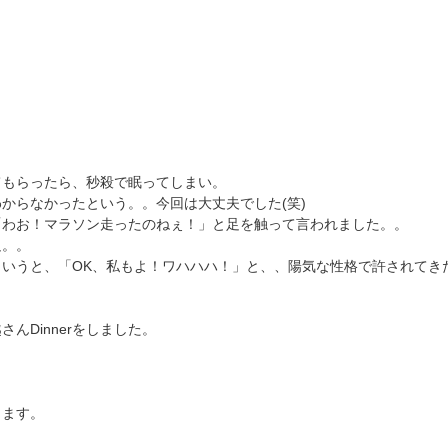
てもらったら、秒殺で眠ってしまい。
からなかったという。。今回は大丈夫でした(笑)
「わお！マラソン走ったのねぇ！」と足を触って言われました。。
足。。
というと、「OK、私もよ！ワハハハ！」と、、陽気な性格で許されてき
んDinnerをしました。
ります。