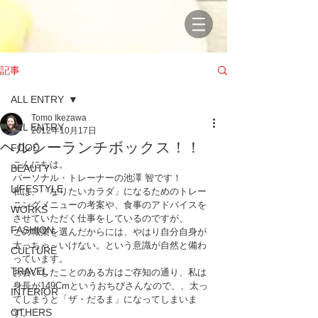
記事
ALL ENTRY
Tomo Ikezawa
ALL ENTRY
2012年10月17日
ヘルシーランチボックス！！
FOOD
こんにちは。
BEAUTY
パーソナル・トレーナーの池澤 智です！
LIFESTYLE
私は、「なりたいカラダ」になるためのトレー
ニングメニューの考案や、食事のアドバイスを
WORKS
させていただく仕事をしているのですが、
FASHION
この職業を選んだからには、やはり自分自身が
太っちゃ～いけない。という意識が自然と備わ
CULTURE
っています。
TRAVEL
お会いしたことのある方はご存知の通り、私は
身長が149Cmというおちびさんなので、、太っ
INTERIOR
てしまうと「ザ・だるま」になってしまいま
OTHERS
す。