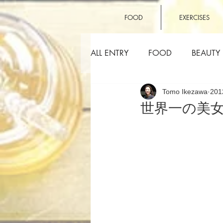
FOOD
EXERCISES
ALL ENTRY
FOOD
BEAUTY
Tomo Ikezawa
20
OTHERS
世界一の美