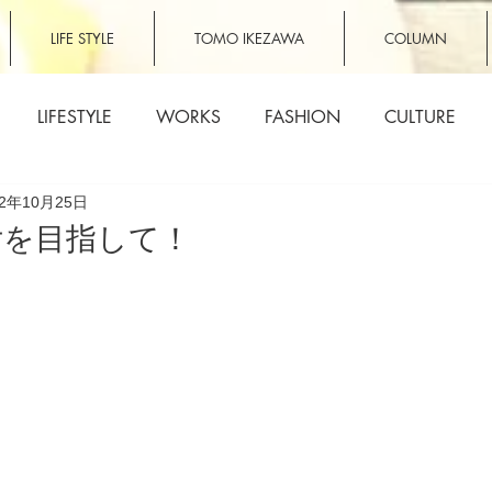
LIFE STYLE
TOMO IKEZAWA
COLUMN
LIFESTYLE
WORKS
FASHION
CULTURE
12年10月25日
女を目指して！