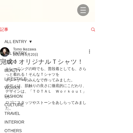
記事
ALL ENTRY
Tomo Ikezawa
ALL ENTRY
2013年9月20日
完成！オリジナルＴシャツ！
FOOD
トレーニングの時でも、普段着としても、さら
BEAUTY
っと着れる！そんなＴシャツを
LIFESTYLE
トレーナーのみんなで作ってみました。
ボディは、肌触りの良さに徹底的にこだわり、
WORKS
デザインは、「ＴＯＴＡＬ　Ｗｏｒｋｏｕｔ」
FASHION
の
ロゴにスタッツやストーンをあしらってみまし
CULTURE
た。
TRAVEL
INTERIOR
OTHERS