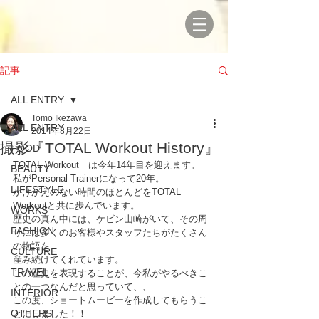
記事
ALL ENTRY
Tomo Ikezawa
ALL ENTRY
2014年8月22日
撮影『TOTAL Workout History』
FOOD
TOTAL Workout　は今年14年目を迎えます。
BEAUTY
私がPersonal Trainerになって20年。
LIFESTYLE
かけがえのない時間のほとんどをTOTAL 
Workoutと共に歩んでいます。
WORKS
歴史の真ん中には、ケビン山崎がいて、その周
FASHION
りには多くのお客様やスタッフたちがたくさん
の物語を
CULTURE
産み続けてくれています。
TRAVEL
この歴史を表現することが、今私がやるべきこ
との一つなんだと思っていて、、
INTERIOR
この度、ショートムービーを作成してもらうこ
OTHERS
とにしました！！