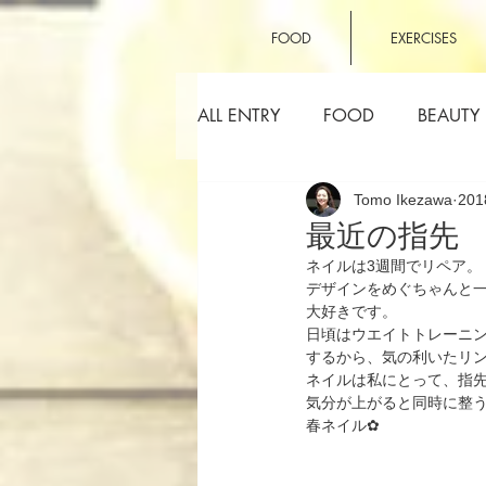
FOOD
EXERCISES
ALL ENTRY
FOOD
BEAUTY
Tomo Ikezawa
20
OTHERS
最近の指先
ネイルは3週間でリペア。
デザインをめぐちゃんと
大好きです。
日頃はウエイトトレーニ
するから、気の利いたリ
ネイルは私にとって、指
気分が上がると同時に整
春ネイル✿