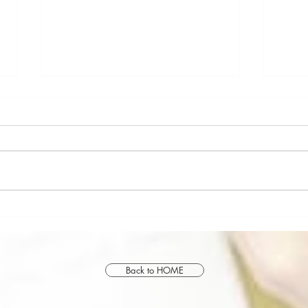
goop in NYC
goop
Back to HOME