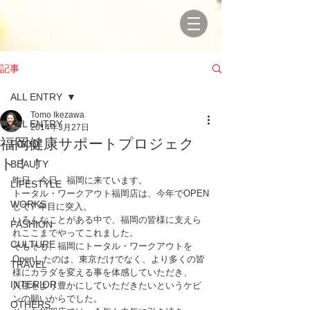
記事
ALL ENTRY
Tomo Ikezawa
ALL ENTRY
2014年3月27日
福岡健康サポートプロジェク
FOOD
ト！！
BEAUTY
昨日、今日、福岡に来ています。
LIFESTYLE
トータル・ワークアウト福岡店は、今年でOPEN
WORKS
して7 年目に突入。
いろんなことがある中で、福岡の皆様に支えら
FASHION
れここまでやってこれました。
CULTURE
そもそも、福岡にトータル・ワークアウトを
Openしたのは、東京だけでなく、より多くの皆
TRAVEL
様にカラダを変える事を体感していただき、
INTERIOR
人生をより豊かにしていただきたいというケビ
ンの願いからでした。
OTHERS