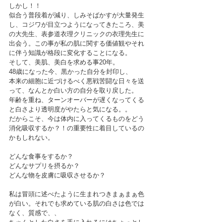
しかし！！
似合う普段着が減り、しみそばかすが大量発生
し、コジワが目立つようになってきたころ、美
の大先生、表参道衣理クリニックの衣理先生に
出会う。この事が私の肌に関する価値観やそれ
に伴う知識が格段に変化することになる。
そして、美肌、美白を求める事20年。
48歳になった今、黒かった自分を封印し、
本来の細胞に近づけるべく悪戦苦闘な日々を送
って、なんとか白い方の自分を取り戻した。
年齢を重ね、ターンオーバーが遅くなってくる
と白さより透明度がやたらと気になる。。
だからこそ、今は体内に入ってくるものをどう
消化吸収するか？！の重要性に着目しているの
かもしれない。
どんな食事をするか？
どんなサプリを摂るか？
どんな物を皮膚に吸収させるか？
私は冒頭に述べたように生まれつきまぁまぁ色
が白い。それでも求めている肌の白さは色では
なく、質感で、、