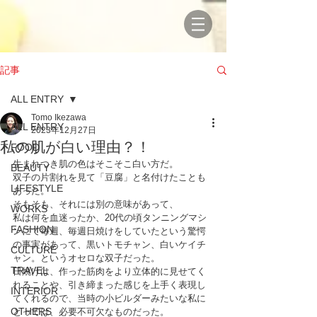
記事
ALL ENTRY
Tomo Ikezawa
ALL ENTRY
2023年12月27日
私の肌が白い理由？！
FOOD
生まれつき肌の色はそこそこ白い方だ。
BEAUTY
双子の片割れを見て「豆腐」と名付けたことも
LIFESTYLE
あった。
そもそも、それには別の意味があって、
WORKS
私は何を血迷ったか、20代の頃タンニングマシ
FASHION
ンにて毎週、毎週日焼けをしていたという驚愕
の事実があって、黒いトモチャン、白いケイチ
CULTURE
ャン。というオセロな双子だった。
TRAVEL
日焼けは、作った筋肉をより立体的に見せてく
れることや、引き締まった感じを上手く表現し
INTERIOR
てくれるので、当時の小ビルダーみたいな私に
OTHERS
とっては、必要不可欠なものだった。