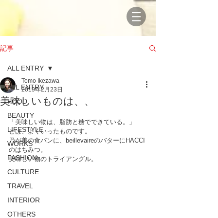
記事
ALL ENTRY
Tomo Ikezawa
ALL ENTRY
2019年2月23日
美味しいものは、、
FOOD
BEAUTY
「美味しい物は、脂肪と糖でできている。」
LIFESTYLE
とは、よくいったものです。
乃が美の食パンに、beillevaireのバターにHACCI
WORKS
のはちみつ。
FASHION
美味しい物のトライアングル。
CULTURE
TRAVEL
INTERIOR
OTHERS