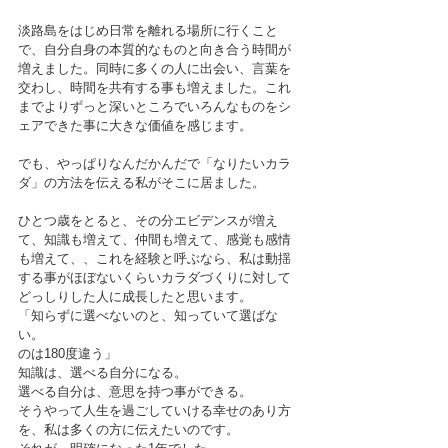
淡路島をはじめ日常を離れる場所に行くこと
で、自分自身の本質的なものと向き合う時間が
増えました。同時に多くの人に出会い、言葉を
交わし、時間を共有する事も増えました。これ
までよりずっと深いところでいろんなものをシ
ェアできた事に大きな価値を感じます。
でも、やっぱりなんだかんだで「なりたいカラ
ダ」の方法を伝える私がそこに居ました。
ひとつ歳をとると、その分エビデンスが増え
て、知識も増えて、仲間も増えて、感覚も感情
も増えて、、これを経験と呼ぶなら、私は動揺
する事がほぼないくらいカラダづくりに対して
どっしりした人に成長したと思います。
「知らずに選べないのと、知っていて選ばな
い。
のは180度違う」
知識は、選べる自分になる。
選べる自分は、意思を持つ事ができる。
そうやって人生を過ごしていける幸せのあり方
を、私は多くの方に伝えたいのです。