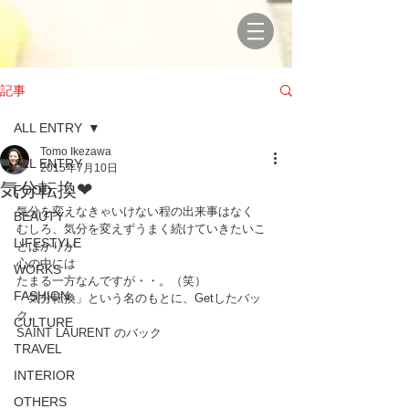
記事
ALL ENTRY
Tomo Ikezawa
ALL ENTRY
2015年7月10日
気分転換❤
FOOD
気分を変えなきゃいけない程の出来事はなく
BEAUTY
むしろ、気分を変えずうまく続けていきたいこ
LIFESTYLE
とばかりが
心の中には
WORKS
たまる一方なんですが・・。（笑）
FASHION
「気分転換」という名のもとに、Getしたバッ
ク。
CULTURE
SAINT LAURENT のバック
TRAVEL
INTERIOR
OTHERS