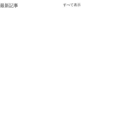
すべて表示
最新記事
2024年
コメント
誕生日🎂