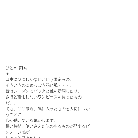
ひとめぼれ。
＋
日本に３つしかないという限定もの。
そういうのにめっぽう弱い私・・・。
昔はシーズンにバックと靴を新調したり、
さほど着用しないワンピースを買ったもの
だ。。
でも、ここ最近、気に入ったものを大切につか
うことに
心が動いている気がします。
長い時間、使い込んだ味のあるものが発するビ
ンテージ感が
ちょっと好きかなぁ。