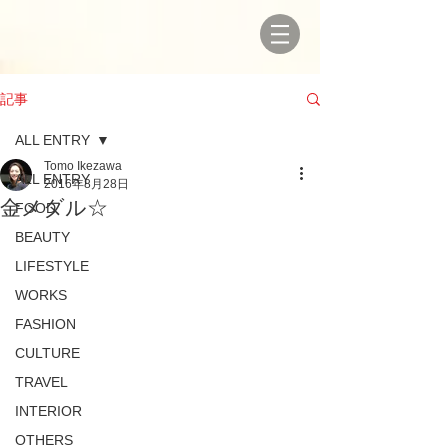
記事
ALL ENTRY
Tomo Ikezawa
ALL ENTRY
2016年8月28日
金メダル☆
FOOD
BEAUTY
LIFESTYLE
WORKS
FASHION
CULTURE
TRAVEL
INTERIOR
OTHERS