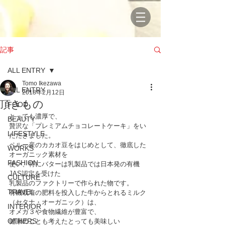
記事
ALL ENTRY
Tomo Ikezawa
ALL ENTRY
2018年2月12日
頂きもの
FOOD
とっても濃厚で、
BEAUTY
贅沢な「プレミアムチョコレートケーキ」をい
LIFESTYLE
ただきました。
ペルー産のカカオ豆をはじめとして、徹底した
WORKS
オーガニック素材を
FASHION
使い、特にバターは乳製品では日本発の有機
JAS認定を受けた
CULTURE
乳製品のファクトリーで作られた物です。
TRAVEL
有機栽培の肥料を投入した牛からとれるミルク
（セタナ・オーガニック）は、
INTERIOR
オメガ３や食物繊維が豊富で、
OTHERS
健康のことも考えたとっても美味しい