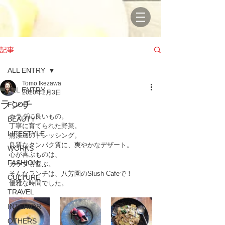
記事
ALL ENTRY
Tomo Ikezawa
ALL ENTRY
2020年2月3日
ランチ
FOOD
カラダに良いもの。
BEAUTY
丁寧に育てられた野菜。
LIFESTYLE
無添加のドレッシング。
良質なタンパク質に、爽やかなデザート。
WORKS
心が喜ぶものは、
FASHION
カラダも喜ぶ。
そんなランチは、八芳園のSlush Cafeで！
CULTURE
優雅な時間でした。
TRAVEL
INTERIOR
OTHERS