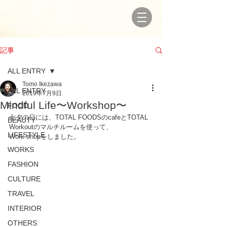
記事
ALL ENTRY
Tomo Ikezawa
ALL ENTRY
2019年7月9日
Mindful Life〜Workshop〜
FOOD
七夕の日には、TOTAL FOODSのcafeとTOTAL 
BEAUTY
Workoutのマルチルームを使って、
LIFESTYLE
Work shopをしました。
WORKS
FASHION
CULTURE
TRAVEL
INTERIOR
OTHERS