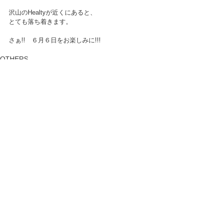
沢山のHealtyが近くにあると、
とても落ち着きます。
さぁ!!　６月６日をお楽しみに!!!
OTHERS
すべて表示
最新記事