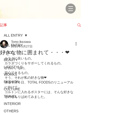
記事
ALL ENTRY
Tomo Ikezawa
ALL ENTRY
2016年5月27日
好きな物に囲まれて・・・❤
FOOD
カラダに良いもの。
BEAUTY
カラダづくりをサポーしてくれるもの。
LIFESTYLE
かわいいもの。
安心できるもの。
WORKS
そう、それが私の好きな物❤
FASHION
来る６月６日、TOTAL FOODSのリニューアル
に向けて
CULTURE
コルトンに入れるポスターには、そんな好きな
TRAVEL
ものをちりばめてみました。
INTERIOR
OTHERS