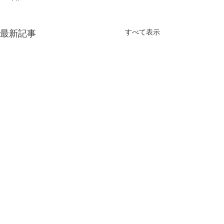
すべて表示
最新記事
2024年
コメント
誕生日🎂