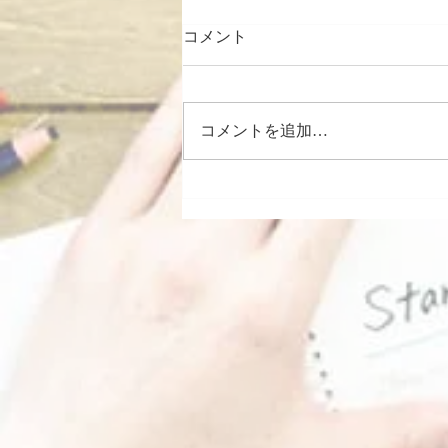
コメント
コメントを追加…
断髪式 千代の国