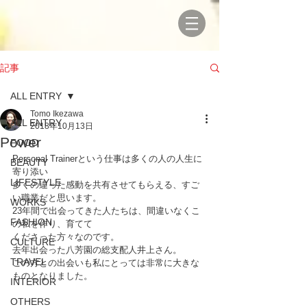
記事
ALL ENTRY
Tomo Ikezawa
ALL ENTRY
2018年10月13日
Power
FOOD
Personal Trainerという仕事は多くの人の人生に
BEAUTY
寄り添い
LIFESTYLE
多くの違った感動を共有させてもらえる、すご
い職業だと思います。
WORKS
23年間で出会ってきた人たちは、間違いなくこ
FASHION
の私を作り、育てて
くださった方々なのです。
CULTURE
去年出会った八芳園の総支配人井上さん。
TRAVEL
この方との出会いも私にとっては非常に大きな
ものとなりました。
INTERIOR
OTHERS