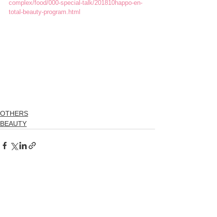
complex/food/000-special-talk/201810happo-en-
total-beauty-program.html
OTHERS
BEAUTY
すべて表示
最新記事