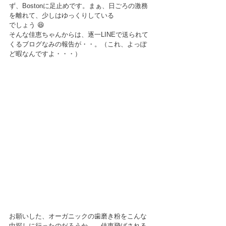
ず、Bostonに足止めです。まぁ、日ごろの激務
を離れて、少しはゆっくりしている
でしょう 😆
そんな佳恵ちゃんからは、逐一LINEで送られて
くるブログなみの報告が・・。（これ、よっぽ
ど暇なんですよ・・・）
お願いした、オーガニックの歯磨き粉をこんな
中探しに行ったのだろうか。。佳恵飛ばされる