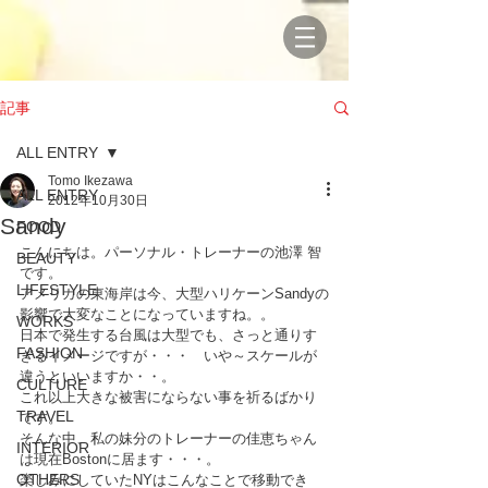
記事
ALL ENTRY
Tomo Ikezawa
ALL ENTRY
2012年10月30日
Sandy
FOOD
こんにちは。パーソナル・トレーナーの池澤 智
BEAUTY
です。
LIFESTYLE
アメリカの東海岸は今、大型ハリケーンSandyの
影響で大変なことになっていますね。。
WORKS
日本で発生する台風は大型でも、さっと通りす
FASHION
ぎるイメージですが・・・　いや～スケールが
違うといいますか・・。
CULTURE
これ以上大きな被害にならない事を祈るばかり
TRAVEL
です。
そんな中、私の妹分のトレーナーの佳恵ちゃん
INTERIOR
は現在Bostonに居ます・・・。
OTHERS
楽しみにしていたNYはこんなことで移動でき