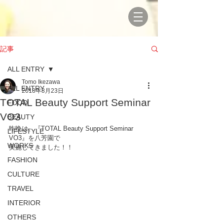
記事
ALL ENTRY
Tomo Ikezawa
ALL ENTRY
2018年8月23日
TOTAL Beauty Support Seminar
FOOD
VO3
BEAUTY
昨晩は、『TOTAL Beauty Support Seminar 
LIFESTYLE
VO3』を八芳園で
WORKS
実施してきました！！
FASHION
CULTURE
TRAVEL
INTERIOR
OTHERS